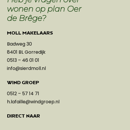
wonen op plan Oer
de Brêge?
MOLL MAKELAARS
Badweg 30
8401 BL Gorredijk
0513 – 46 01 01
info@sierdmoll.nl
WIND GROEP
0512 – 57 14 71
h.lafaille@windgroep.nl
DIRECT NAAR
Veelgestelde vragen