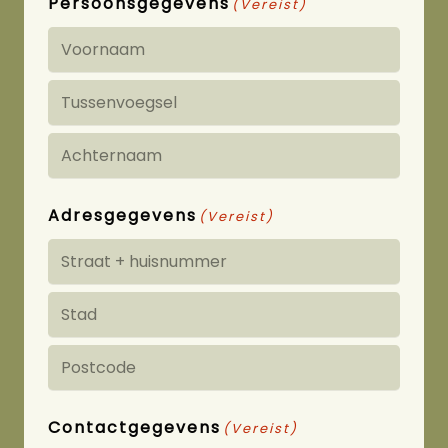
Persoonsgegevens
(Vereist)
Voornaam
Tussenvoegsel
Achternaam
Adresgegevens
(Vereist)
Straat
+
Plaats
huisnummer
Postcode
Contactgegevens
(Vereist)